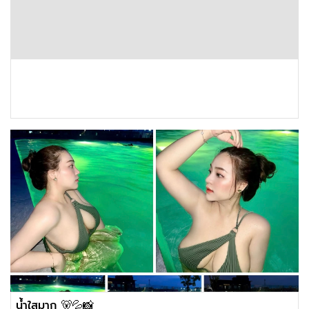
น้ำใสมาก 🐻💦📸