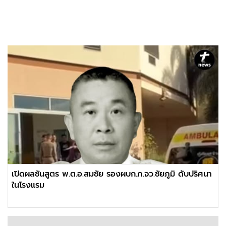
เปิดผลชันสูตร พ.ต.อ.สมชัย รองผบก.ภ.จว.ชัยภูมิ ดับปริศนา
ในโรงแรม