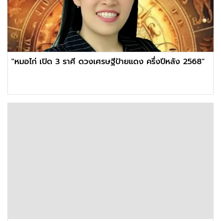
"หมอไก่ เปิด 3 ราศี ดวงเศรษฐีป้ายแดง ครึ่งปีหลัง 2568"