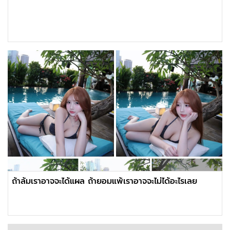
ถ้าล้มเราอาจจะได้แผล ถ้ายอมแพ้เราอาจจะไม่ได้อะไรเลย