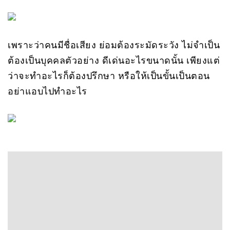
เพราะว่าคนมีชื่อเสียง ย่อมต้องระมัดระวัง ไม่จำเป็น
ต้องเป็นบุคคลตัวอย่าง ดีเด่นอะไรขนาดนั้น เพียงแต่
ว่าจะทำอะไรก็ต้องปรึกษา หรือให้เป็นขั้นเป็นตอน
อย่าแอบไปทำอะไร