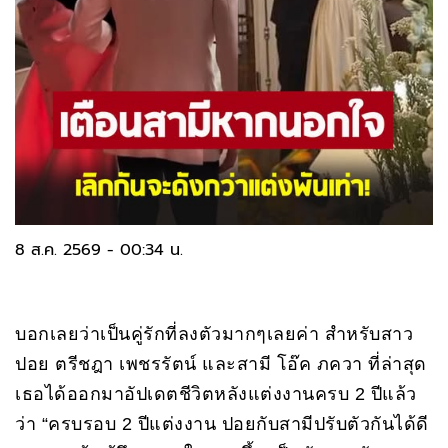
8 ส.ค. 2569 - 00:34 น.
บอกเลยว่าเป็นคู่รักที่ลงตัวมากๆเลยค่า สำหรับสาว
ปอย ตรีชฎา เพชรรัตน์ และสามี โอ๊ค ภควา ที่ล่าสุด
เธอได้ออกมาอัปเดตชีวิตหลังแต่งงานครบ 2 ปีแล้ว
ว่า “ครบรอบ 2 ปีแต่งงาน ปอยกับสามีปรับตัวกันได้ดี