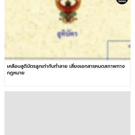
เคลือบสูติบัตรลูกเท่ากับทำลาย เสี่ยงเอกสารหมดสภาพทาง
กฎหมาย