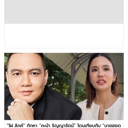
“ไผ่ ลิกค์” ทักหา “คะน้า ริญญารัตน์” โดนเทียบกับ “นายฮอต