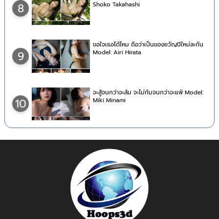
Shoko Takahashi
8
ขอใจเธอได้ไหม ถือว่าเป็นของขวัญปีใหม่ละกัน
Model: Airi Hirata
9
จะสู้จนกว่าจะล้ม จะไม่ก้มจนกว่าจะแพ้ Model:
Miki Minami
10