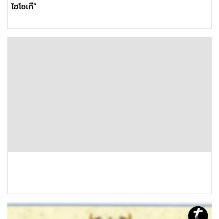
ไฮโซเก๊”