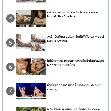
แค่ช้ากว่าคนอื่น ใช่ว่าจะไม่ประสำความสำเร็จ
Model: Risa Yukihira
4
จะเช็คอินที่ไหน แต่โลเคชั่นที่ใช่ก็คือเธอ Model:
Nanna Owada
5
ไม่ใช่สายอ่อย เพราะของอร่อยไม่จำเป็นต้องพูด
Model: ทายสิคะว่าใคร?
6
ทำเป็นมากดรักในสตอรี่..ไม่กล้าทักมาอะดิ้ IG:
r.ruang
7
จะให้เราจิบแฟ หรือจีบแก ก็เลือกเอา Model: