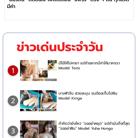
มีค่า
ข่าวเด่นประจำวัน
มีไข้ให้ไปหายา แต่ถ้าอยากมีค่าให้มาหาเรา
Model: Tomi
1
นางฟ้าจีน สวยละมุน จนต้องเก็บไปฝัน
Model: Kiriga
2
ถ้าคิดว่ายังไหว “จงอย่าหยุด” แต่ถ้ามันถึงที่สุด
“จงอย่าฝืน” Model: Yuha Hongo
3