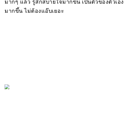
มากๆ แล้ว รู้สึกสบายใจมากขึ้น เป็นตัวของตัวเอง
มากขึ้น ไม่ต้องแอ๊บเยอะ