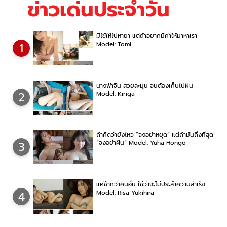
ข่าวเด่นประจำวัน
มีไข้ให้ไปหายา แต่ถ้าอยากมีค่าให้มาหาเรา
Model: Tomi
1
นางฟ้าจีน สวยละมุน จนต้องเก็บไปฝัน
Model: Kiriga
2
ถ้าคิดว่ายังไหว “จงอย่าหยุด” แต่ถ้ามันถึงที่สุด
“จงอย่าฝืน” Model: Yuha Hongo
3
แค่ช้ากว่าคนอื่น ใช่ว่าจะไม่ประสำความสำเร็จ
Model: Risa Yukihira
4