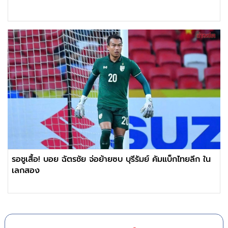
รอชูเสื้อ! บอย ฉัตรชัย จ่อย้ายซบ บุรีรัมย์ คัมแบ็กไทยลีก ใน
เลกสอง