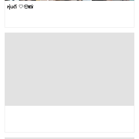
หุ่นดี 🤍😍📸