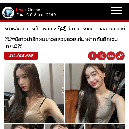
Khao
Online
วันเสาร์ ที่ 8 ส.ค. 2569
หน้าหลัก
>
มาร์เก็ตเพลส
>
🥰🥹มีสาวน่ารักผมยาวสลวยสวยเก๋มา
🥰🥹มีสาวน่ารักผมยาวสลวยสวยเก๋มาฝากกันอีกเช่น
เคย🍒🍑
มาร์เก็ตเพลส