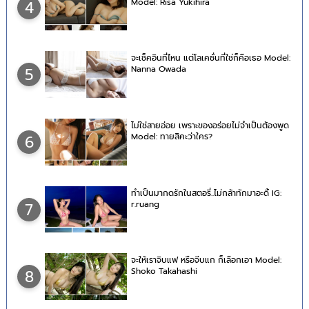
Model: Risa Yukihira
4
จะเช็คอินที่ไหน แต่โลเคชั่นที่ใช่ก็คือเธอ Model:
Nanna Owada
5
ไม่ใช่สายอ่อย เพราะของอร่อยไม่จำเป็นต้องพูด
Model: ทายสิคะว่าใคร?
6
ทำเป็นมากดรักในสตอรี่..ไม่กล้าทักมาอะดิ้ IG:
r.ruang
7
จะให้เราจิบแฟ หรือจีบแก ก็เลือกเอา Model:
Shoko Takahashi
8