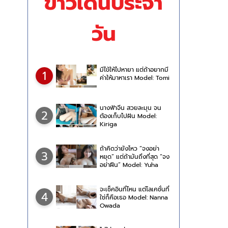
ข่าวเด่นประจำ
วัน
มีไข้ให้ไปหายา แต่ถ้าอยากมี
1
ค่าให้มาหาเรา Model: Tomi
นางฟ้าจีน สวยละมุน จน
2
ต้องเก็บไปฝัน Model:
Kiriga
ถ้าคิดว่ายังไหว “จงอย่า
3
หยุด” แต่ถ้ามันถึงที่สุด “จง
อย่าฝืน” Model: Yuha
Hongo
จะเช็คอินที่ไหน แต่โลเคชั่นที่
4
ใช่ก็คือเธอ Model: Nanna
Owada