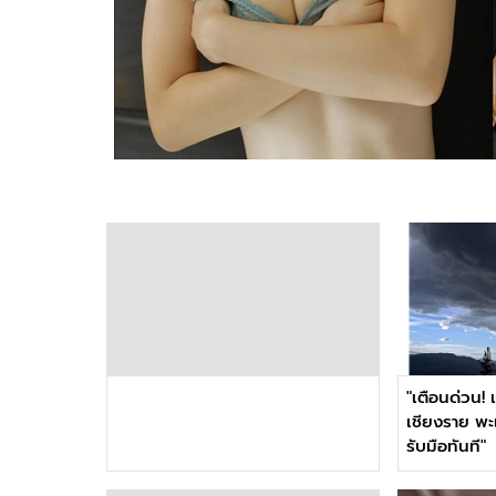
"เตือนด่วน! 
เชียงราย พะ
รับมือทันที"