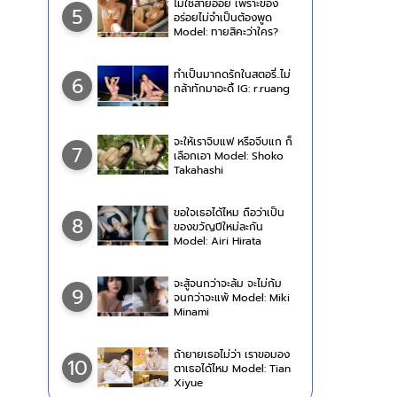
ไม่ใช่สายอ่อย เพราะของ
5
อร่อยไม่จำเป็นต้องพูด
Model: ทายสิคะว่าใคร?
ทำเป็นมากดรักในสตอรี่..ไม่
6
กล้าทักมาอะดิ้ IG: r.ruang
จะให้เราจิบแฟ หรือจีบแก ก็
7
เลือกเอา Model: Shoko
Takahashi
ขอใจเธอได้ไหม ถือว่าเป็น
8
ของขวัญปีใหม่ละกัน
Model: Airi Hirata
จะสู้จนกว่าจะล้ม จะไม่ก้ม
9
จนกว่าจะแพ้ Model: Miki
Minami
ถ้ายายเธอไม่ว่า เราขอมอง
10
ตาเธอได้ไหม Model: Tian
Xiyue