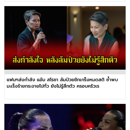
แฟนๆส่งกำลัง แอ้ม สโรชา ล้มป่วยชักเกร็งหมดสติ ซ้ำพบ
มะเร็งร้ายกระจายไปทั่ว ยังไม่รู้สึกตัว ครอบครัวเร