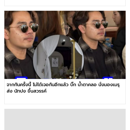
จากกันครั้งนี้ ไม่ได้เจอกันอีกแล้ว ‎บิ๊ก น้ำตาคลอ นั่งมองเมรุ
ส่ง นัทปง ขึ้นสวรรค์