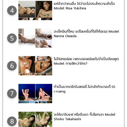
แค่ช้ากว่าคนอื่น ใช่ว่าจะไม่ประสำความสำเร็จ
Model: Risa Yukihira
4
จะเช็คอินที่ไหน แต่โลเคชั่นที่ใช่ก็คือเธอ Model:
Nanna Owada
5
ไม่ใช่สายอ่อย เพราะของอร่อยไม่จำเป็นต้องพูด
Model: ทายสิคะว่าใคร?
6
ทำเป็นมากดรักในสตอรี่..ไม่กล้าทักมาอะดิ้ IG:
r.ruang
7
จะให้เราจิบแฟ หรือจีบแก ก็เลือกเอา Model:
Shoko Takahashi
8