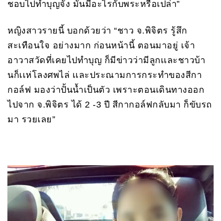
ชอบไปทำบุญจัง มันมีอะไรกับพระหรือเปล่า”
หญิงสาวรายนี้ บอกด้วยว่า “ชาว จ.พิจิตร รู้สึก
สะเทือนใจ อย่างมาก ก่อนหน้านี้ ตอนมาอยู่ เจ้า
อาวาสวัดที่เคยไปทำบุญ ก็มีข่าวว่ามีลูกเเละชาวบ้า
นก็เเห่โลงศพไล่ เเละประณามการกระทำของสีกา
กอล์ฟ มองว่าปั้นน้ำเป็นตัว เพราะตอนเดินทางออก
ไปจาก จ.พิจิตร ได้ 2 -3 ปี สีกากอล์ฟกลับมา ก็ขับรถ
มา รวยเลย”