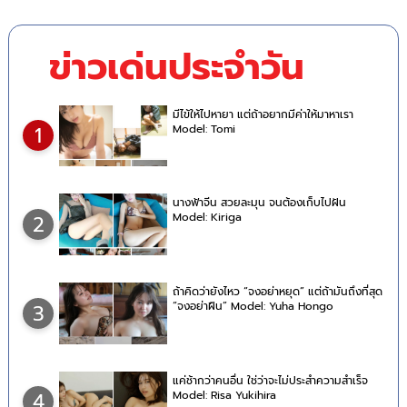
ข่าวเด่นประจำวัน
มีไข้ให้ไปหายา แต่ถ้าอยากมีค่าให้มาหาเรา
Model: Tomi
1
นางฟ้าจีน สวยละมุน จนต้องเก็บไปฝัน
Model: Kiriga
2
ถ้าคิดว่ายังไหว “จงอย่าหยุด” แต่ถ้ามันถึงที่สุด
“จงอย่าฝืน” Model: Yuha Hongo
3
แค่ช้ากว่าคนอื่น ใช่ว่าจะไม่ประสำความสำเร็จ
Model: Risa Yukihira
4