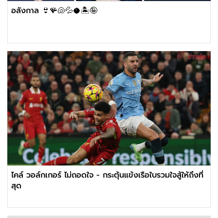
อลังกาล 👙🪸🐚💦🥥🏝🤪
ไคล์ วอล์กเกอร์ ไม่ถอดใจ - กระตุ้นแข้งเรือใบรวมใจสู้ให้ถึงที่
สุด