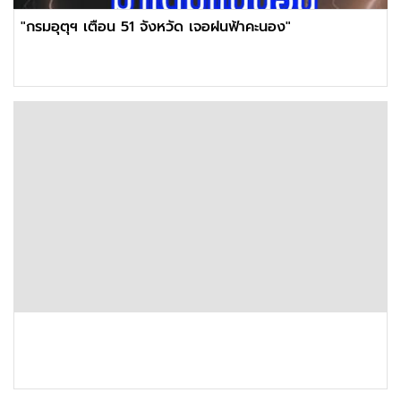
"กรมอุตุฯ เตือน 51 จังหวัด เจอฝนฟ้าคะนอง"