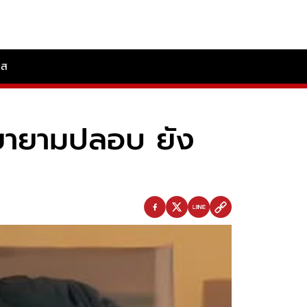
ลส
ยายามปลอบ ยัง