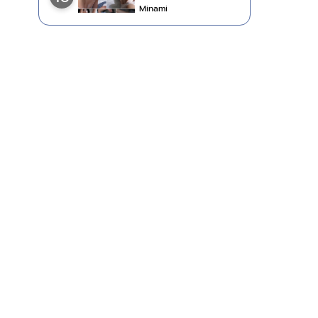
Minami