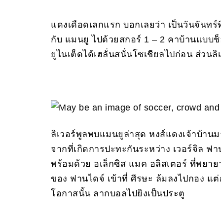
แดงเดือดเลกแรก บอกเลยว่า เป็นวันจันทร์ท
กับ แมนยู ไปด้วยสกอร์ 1 – 2 คาบ้านแบบช
ยูไนเต็ดได้เฮลั่นสนั่นโซเชียลไปก่อน ส่วนล
ลิเวอร์พูลพบแมนยูล่าสุด หงส์แดงเจ้าบ้านม
จากที่เกิดการปะทะกันระหว่าง เวอร์จิล ฟา
พร้อมด้วย อเล็กซิส แมค อลิสเตอร์ ที่พยา
ของ ฟานไดจ์ เข้าที่ ศีรษะ ล้มลงไปกอง แต
โอกาสนั้น ลากบอลไปยิงเป็นประตู