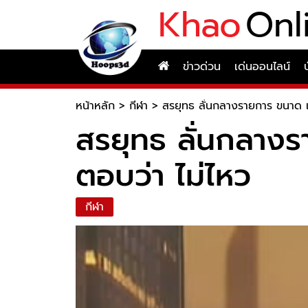
Khao
Onl
ข่าวด่วน
เด่นออนไลน์
หน้าหลัก
>
กีฬา
>
สรยุทธ ลั่นกลางรายการ ขนาด 
สรยุทธ ลั่นกลาง
ตอบว่า ไม่ไหว
กีฬา