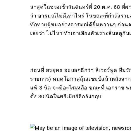
ล่าสุดในช่วงเช้าวันจันทร์ที่ 20 ต.ค. 68 ท
ว่า อารมณ์ไม่ดีเท่าไหร่ ในขณะที่กำลังราย
ทักทายผู้ชมอย่างอารมณ์ดียิ้มหวานๆ ก่อนจ
เลยว่า ไม่ไหว ทำเอาเสียงหัวเราะลั่นสตูกัน
ก่อนที่ สรยุทธ จะบอกอีกว่า ลิเวอร์พูล ทีม
รายการ) หมดโอกาสลุ้นแชมป์แล้วหลังจากที่ผ
แพ้ 3 นัด จะมีอะไรเหลือ ขณะที่ เอกราช พ
ตั้ง 30 นัดในพรีเมียร์ลีกอังกฤษ